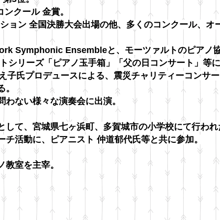
コンクール 金賞。
ペティション 全国決勝大会出場の他、多くのコンクール、
rk Symphonic Ensembleと、モーツァルトのピア
ートシリーズ「ピアノ玉手箱」「父の日コンサート」等
立原ちえ子氏プロデュースによる、震災チャリティーコンサ
る。
問わない様々な演奏会に出演。
として、宮城県七ヶ浜町、多賀城市の小学校にて行われ
ーチ活動に、ピアニスト 仲道郁代氏等と共に参加。
ノ教室を主宰。