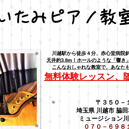
いたみピアノ教
川越駅から徒歩４分、赤心堂病院
天井約3.8m！
ホールのような「響き
こんなおしゃれな教室で、あなた
無料体験レッスン、
〒３５０－
埼玉県 川越市 脇田
ミュージション川
０７０－６９８