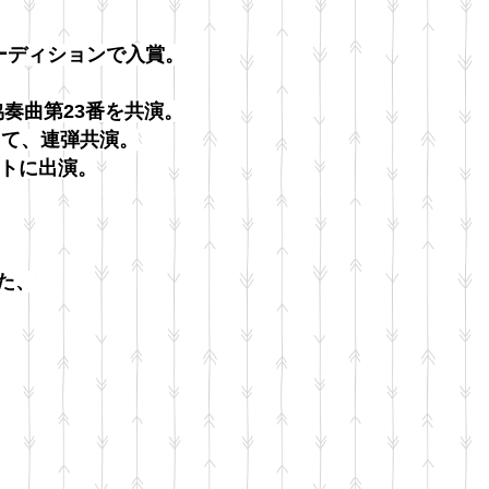
オーディションで入賞。
ノ協奏曲第23番を共演。
にて、連弾共演。
ートに出演。
た、