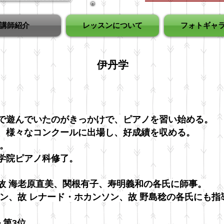
講師紹介
レッスンについて
フォトギャ
伊丹学
で遊んでいたのがきっかけで、ピアノを習い始める。
、様々なコンクールに出場し、好成績を収める。
。
学院ピアノ科修了。
故 海老原直美、関根有子、寿明義和の各氏に師事。
ン、故 レナード・ホカンソン、故 野島稔の各氏にも指
 第3
位。